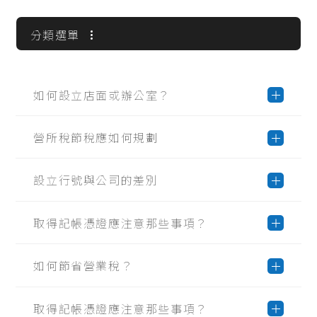
分類選單
全部問答
常見問題
如何設立店面或辦公室？
營所稅節稅應如何規劃
設立行號與公司的差別
取得記帳憑證應注意那些事項？
如何節省營業稅？
取得記帳憑證應注意那些事項？