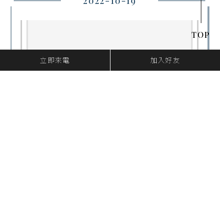
2022-10-19
TOP
立即來電
加入好友
最新消息
個人於網路銷售貨
物或勞務如達起徵