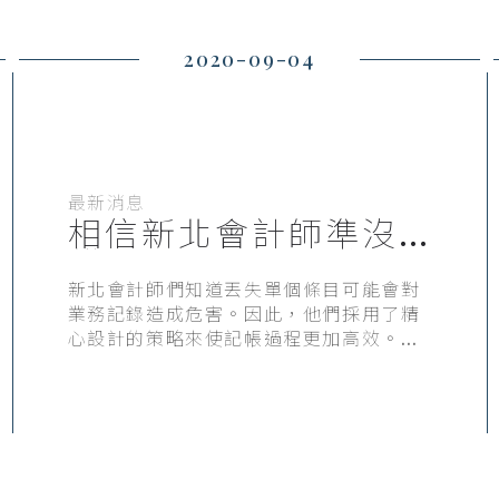
2020-09-04
最新消息
相信新北會計師準沒
錯，看見你還沒發現
的風險
新北會計師們知道丟失單個條目可能會對
業務記錄造成危害。因此，他們採用了精
心設計的策略來使記帳過程更加高效。如
果您從信譽良好的外包記帳公司那裡獲得
這種可靠的記帳服務，則不必擔心企業帳
戶的準確性。這些公司有合格的記帳員，
他們在相關領域具有豐富的經驗。最好選
擇能夠了解您的小型企業組織的要求和需
求的最出色的新北會計師​