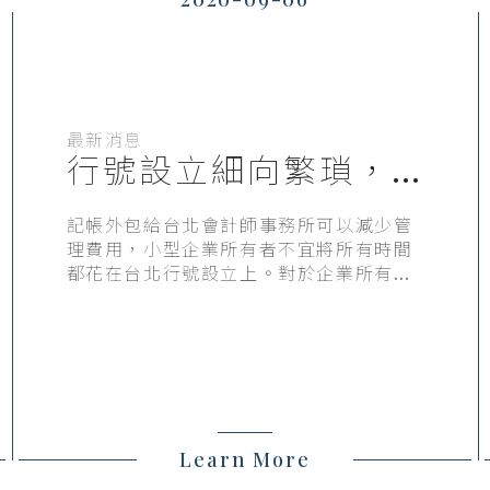
最新消息
行號設立細向繁瑣，
台北會計師事務所守
護時間成本
記帳外包給台北會計師事務所可以減少管
理費用，小型企業所有者不宜將所有時間
都花在台北行號設立上。對於企業所有者
來說，將注意力從電腦移到台北會計師事
務所的建設性領域會更好。一個可靠的外
包記帳公司可以節省好幾萬元的業務預
算。這筆錢可以用於其他台北行號設立生
產服務，這些服務可以證明對企業的成功
有利。另外，有些人喜歡獲得會計軟體，
因為它們非常適合解決所有記帳問題。
Learn More