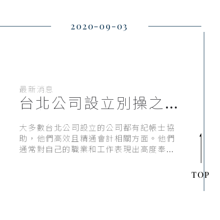
2020-09-03
最新消息
台北公司設立別操之
過急，記帳費行情要
看長遠的
大多數台北公司設立的公司都有記帳士協
助，他們高效且精通會計相關方面。他們
通常對自己的職業和工作表現出高度奉獻
和誠意。他們知道，任何公司在任何行業
的發展都取決於對財務方面的適當管理。
TOP
因此，他們將盡一切可能提供優質服務，
以維持記帳費行情，這讓商業組織無力花
費大量時間搜索台北公司設立程序和招聘
會計師或記帳費行情。