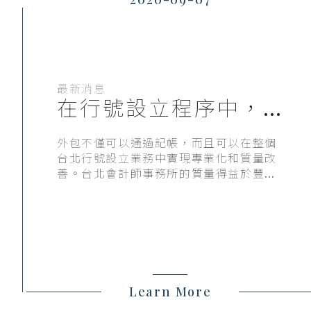
最新消息
在行號設立程序中，
會需要台北會計師事
務所的幫忙
外包不僅可以通過記帳，而且可以在整個
台北行號設立業務中實現專業化和質量改
善。台北會計師事務所的質量得益於豐富
的虛擬記帳員資源。業務中其他流程的質
量由於現在有更多時間而得到改善。結
果，外包使企業能夠專注於最擅長的領
域，並允許服務提供商交付他們最擅長的
領域。大多數企業依靠台北會計師事務所
來處理記帳需求。通常，這個內部記帳員
是辦公室助理，除了執行其他各種任務
Learn More
外，還負責記帳。