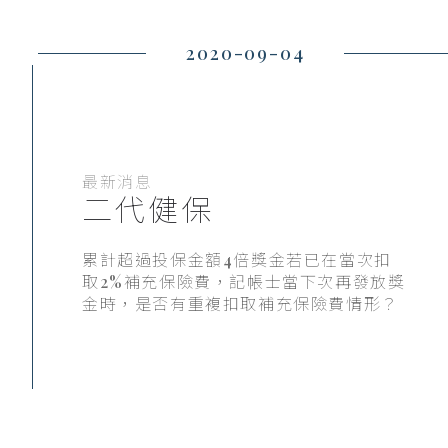
2020-09-04
最新消息
二代健保
累計超過投保金額4倍獎金若已在當次扣
取2%補充保險費，記帳士當下次再發放獎
金時，是否有重複扣取補充保險費情形？