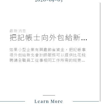
最新消息
把記帳士向外包給新
北會計師，最省錢省
時省成本
如果小型企業有興趣節省資金，把記帳事
項外包給新北會計師服務可以提供比花錢
聘請全職員工從事相同工作所需的錢更少
的專家記帳服務，從而釋放企業的資金和
空間。外包新北會計師可以很好地處理所
有業務記錄。您還可以通過擁有清晰且組
織良好的業務記錄來為業務成功做出重要
的決定。
Learn More